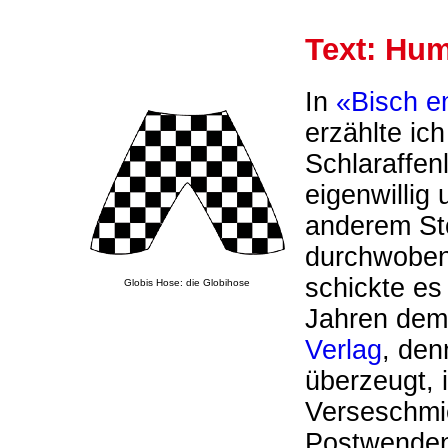
Text: Hu
In
«Bisch e
erzählte ich
Schlaraffen
eigenwillig 
anderem St
durchwoben
schickte es
Globis Hose: die Globihose
Jahren de
Verlag
, den
überzeugt, 
Verseschmi
Postwendend