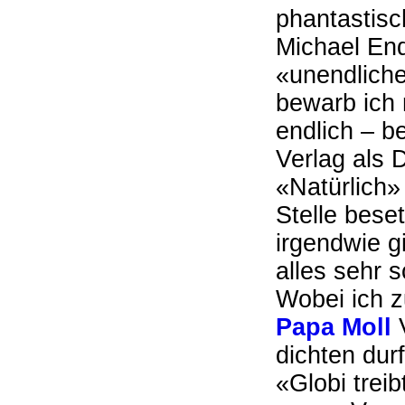
phantastisc
Michael En
«unendlich
bewarb ich 
endlich – b
Verlag als D
«Natürlich»
Stelle bese
irgendwie g
alles sehr s
Wobei ich z
Papa Moll
dichten dur
«Globi treib