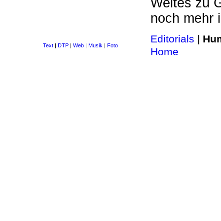
Weites zu G
noch mehr 
Editorials
|
Hu
Text
|
DTP
|
Web
|
Musik
|
Foto
Home
>>
Site