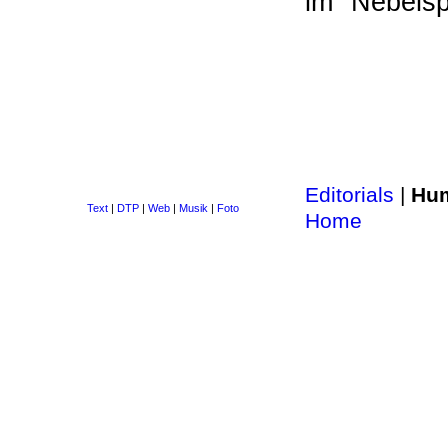
im "Nebelsp
Editorials
|
Hu
Text
|
DTP
|
Web
|
Musik
|
Foto
Home
>>
Site