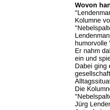
Wovon han
"Lendenman
Kolumne vo
"Nebelspalt
Lendenmann
humorvolle 
Er nahm dab
ein und spi
Dabei ging 
gesellschaf
Alltagssitu
Die Kolumne
"Nebelspalt
Jürg Lenden