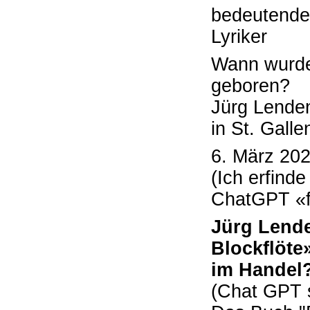
bedeutenden
Lyriker
Wann wurde 
geboren?
Jürg Lende
in St. Gall
6. März 20
(Ich erfinde
ChatGPT «fr
Jürg Lende
Blockflöte
im Handel
(Chat GPT s