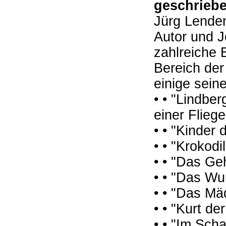
geschrieb
Jürg Lende
Autor und Jo
zahlreiche 
Bereich der
einige sein
• • "Lindbe
einer Flieg
• • "Kinder
• • "Krokod
• • "Das Ge
• • "Das Wu
• • "Das M
• • "Kurt d
• • "Im Sch