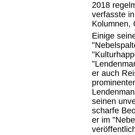
2018 regelm
verfasste in
Kolumnen, 
Einige sein
"Nebelspalt
"Kulturhapp
"Lendenman
er auch Rei
prominenten
Lendenmann
seinen unv
scharfe Be
er im "Nebe
veröffentlich