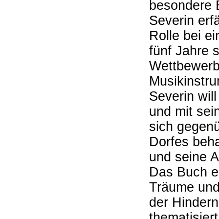
besondere B
Severin erf
Rolle bei e
fünf Jahre s
Wettbewerb,
Musikinstr
Severin wil
und mit sei
sich gegen
Dorfes beha
und seine A
Das Buch er
Träume und 
der Hindern
thematisier