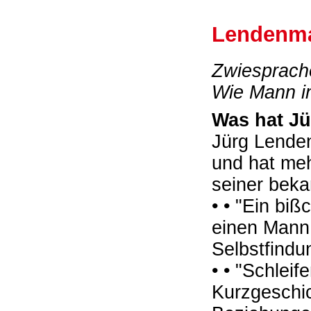
Lendenm
Zwiesprach
Wie Mann i
Was hat J
Jürg Lenden
und hat meh
seiner beka
• • "Ein bi
einen Mann,
Selbstfindun
• • "Schlei
Kurzgeschic