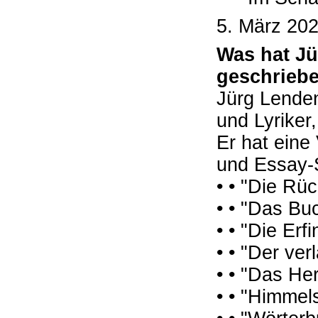
5. März 20
Was hat J
geschrieb
Jürg Lenden
und Lyriker,
Er hat eine
und Essay-S
• • "Die Rü
• • "Das Bu
• • "Die Er
• • "Der ve
• • "Das He
• • "Himmel