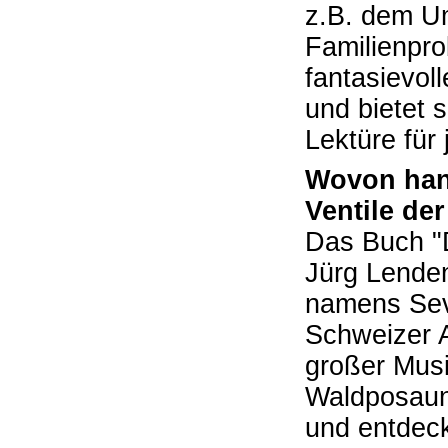
z.B. dem U
Familienpro
fantasievol
und bietet 
Lektüre für
Wovon han
Ventile de
Das Buch "
Jürg Lende
namens Seve
Schweizer A
großer Musi
Waldposaune
und entdeck