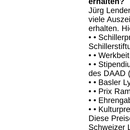
erhalten?
Jürg Lenden
viele Ausze
erhalten. Hi
• • Schiller
Schillerstif
• • Werkbei
• • Stipend
des DAAD (
• • Basler L
• • Prix Ra
• • Ehrenga
• • Kulturpr
Diese Prei
Schweizer L