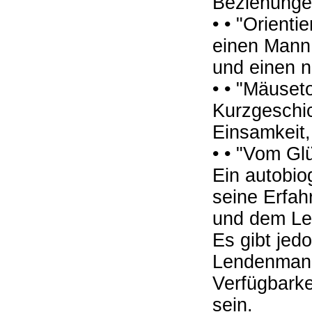
Beziehunge
• • "Orient
einen Mann,
und einen 
• • "Mäuset
Kurzgeschi
Einsamkeit,
• • "Vom Gl
Ein autobi
seine Erfah
und dem Le
Es gibt jed
Lendenmann
Verfügbarke
sein.