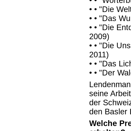
• • "Wörter
• • "Die We
• • "Das Wu
• • "Die En
2009)
• • "Die Un
2011)
• • "Das Li
• • "Der Wal
Lendenmann
seine Arbeit
der Schweiz
den Basler L
Welche Pr