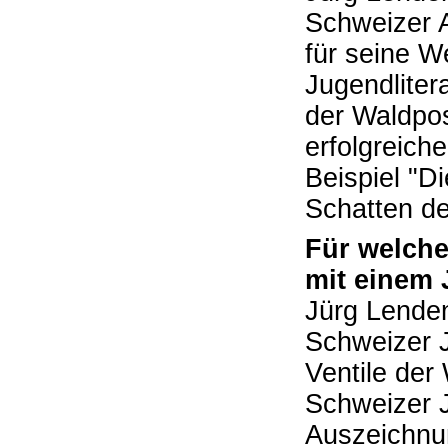
Schweizer A
für seine W
Jugendliter
der Waldpo
erfolgreich
Beispiel "D
Schatten d
Für welch
mit einem
Jürg Lende
Schweizer J
Ventile der
Schweizer J
Auszeichnun