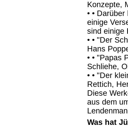
Konzepte, M
• • Darüber
einige Vers
sind einige 
• • "Der Sch
Hans Poppel
• • "Papas P
Schliehe, O
• • "Der kle
Rettich, He
Diese Werke
aus dem um
Lendenman
Was hat J