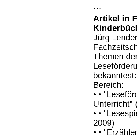
…
Artikel in 
Kinderbüc
Jürg Lenden
Fachzeitsch
Themen der
Leseförderu
bekannteste
Bereich:
• • "Leseför
Unterricht" 
• • "Lesesp
2009)
• • "Erzähl