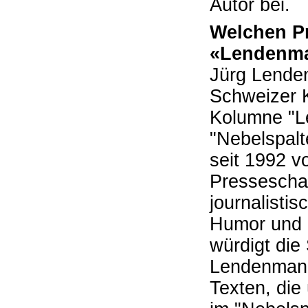
Autor bei.
Welchen Pr
«Lendenma
Jürg Lende
Schweizer K
Kolumne "L
"Nebelspalt
seit 1992 v
Presseschau
journalistis
Humor und K
würdigt die
Lendenmann
Texten, die