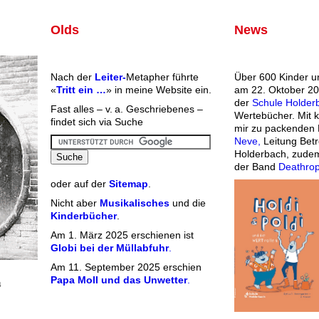
Olds
News
Nach der
Leiter-
Metapher führte
Über 600 Kinder u
«
Tritt ein …
» in meine Website ein.
am 22. Oktober 20
der
Schule Holder
Fast alles – v. a. Geschriebenes –
Wertebücher. Mit 
findet sich via Suche
mir zu packenden 
Neve,
Leitung Bet
Holderbach, zudem
der Band
Deathro
oder auf der
Sitemap
.
Nicht aber
Musikalisches
und die
Kinderbücher
.
Am 1. März 2025 erschienen ist
Globi bei der Müllabfuhr
.
Am 11. September 2025 erschien
Papa Moll und das Unwetter
.
4