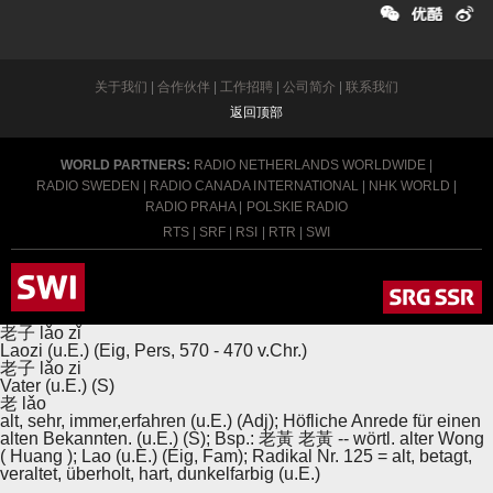
关于我们
|
合作伙伴
|
工作招聘
|
公司简介
|
联系我们
返回顶部
WORLD PARTNERS:
RADIO NETHERLANDS WORLDWIDE
|
RADIO SWEDEN
|
RADIO CANADA INTERNATIONAL
|
NHK WORLD
|
RADIO PRAHA
|
POLSKIE RADIO
RTS
|
SRF
|
RSI
|
RTR
|
SWI
老子
lǎo
zǐ
Laozi (u.E.) (Eig, Pers, 570 - 470 v.Chr.)
老子
lǎo
zi
Vater (u.E.) (S)
老
lǎo
alt, sehr, immer,erfahren (u.E.) (Adj); Höfliche Anrede für einen
alten Bekannten. (u.E.) (S); Bsp.: 老黃 老黃 -- wörtl. alter Wong
( Huang ); Lao (u.E.) (Eig, Fam); Radikal Nr. 125 = alt, betagt,
veraltet, überholt, hart, dunkelfarbig (u.E.)