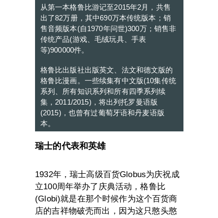
从第一本格鲁比游记至2015年2月，共售
出了82万册，其中690万本传统版本；销
售音频版本(自1970年问世)300万；销售非
传统产品(游戏、毛绒玩具、手表
等)900000件。
格鲁比出版社出版英文、法文和德文版的
格鲁比漫画。一些续集有中文版(10集传统
系列、所有知识系列和所有四季系列续
集，2011/2015)，将出列托罗曼语版
(2015)，也曾有过葡萄牙语和丹麦语版
本。
瑞士的代表和英雄
1932年，瑞士高级百货Globus为庆祝成
立100周年举办了庆典活动，格鲁比
(Globi)就是在那个时候作为这个百货商
店的吉祥物破壳而出，因为这只憨头憨