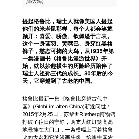
(邵大海)
提起格鲁比，瑞士人就像美国人提起
他们的米老鼠那样，每个人都会笑逐
颜开：喜爱、骄傲、钦佩溢于言表。
这个一身蓝羽、黄嘴巴、身穿红黑格
裤子，憨态可掬的大鸟，从1935年第
一集漫画书《格鲁比漫游世界》开
始，就以妙趣横生的历险经历陪伴了
瑞士人祖孙三代的成长。80年后的今
天，它穿越到了古老的中国。
格鲁比最新一集《格鲁比穿越古代中
国》(Globi im alten China)新近问世！
2015年2月25日，苏黎世Rietberg博物馆
打破了往日的宁静，两支大红灯笼高高
地悬挂在大门口，一条横幅上写着格鲁
比的大名和它的漫画头像，恰逢中国农