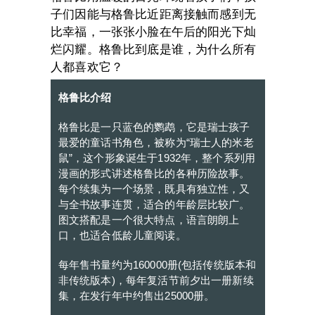
子们因能与格鲁比近距离接触而感到无
比幸福，一张张小脸在午后的阳光下灿
烂闪耀。格鲁比到底是谁，为什么所有
人都喜欢它？
格鲁比介绍
格鲁比是一只蓝色的鹦鹉，它是瑞士孩子
最爱的童话书角色，被称为“瑞士人的米老
鼠”，这个形象诞生于1932年，整个系列用
漫画的形式讲述格鲁比的各种历险故事。
每个续集为一个场景，既具有独立性，又
与全书故事连贯，适合的年龄层比较广。
图文搭配是一个很大特点，语言朗朗上
口，也适合低龄儿童阅读。
每年售书量约为160000册(包括传统版本和
非传统版本)，每年复活节前夕出一册新续
集，在发行年中约售出25000册。