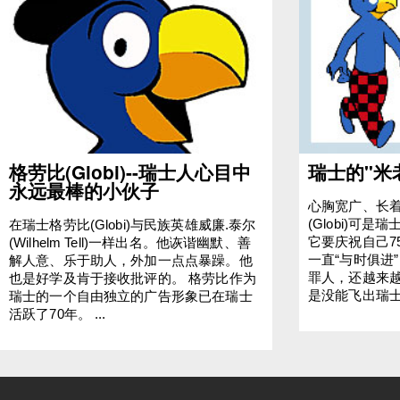
格劳比(Globi)--瑞士人心目中
瑞士的"米
永远最棒的小伙子
心胸宽广、长
(Globi)可
在瑞士格劳比(Globi)与民族英雄威廉.泰尔
它要庆祝自己7
(Wilhelm Tell)一样出名。他诙谐幽默、善
一直“与时俱进
解人意、乐于助人，外加一点点暴躁。他
罪人，还越来
也是好学及肯于接收批评的。 格劳比作为
是没能飞出瑞士的
瑞士的一个自由独立的广告形象已在瑞士
活跃了70年。 ...