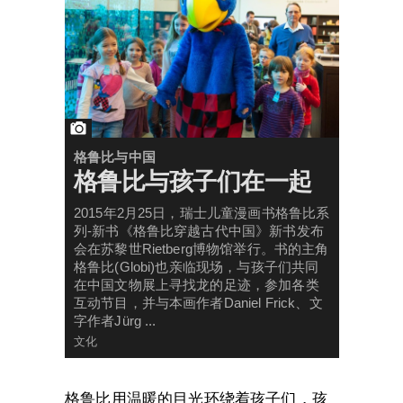
格鲁比与中国
格鲁比与孩子们在一起
2015年2月25日，瑞士儿童漫画书格鲁比系
列-新书《格鲁比穿越古代中国》新书发布
会在苏黎世Rietberg博物馆举行。书的主角
格鲁比(Globi)也亲临现场，与孩子们共同
在中国文物展上寻找龙的足迹，参加各类
互动节目，并与本画作者Daniel Frick、文
字作者Jürg ...
文化
格鲁比用温暖的目光环绕着孩子们，孩