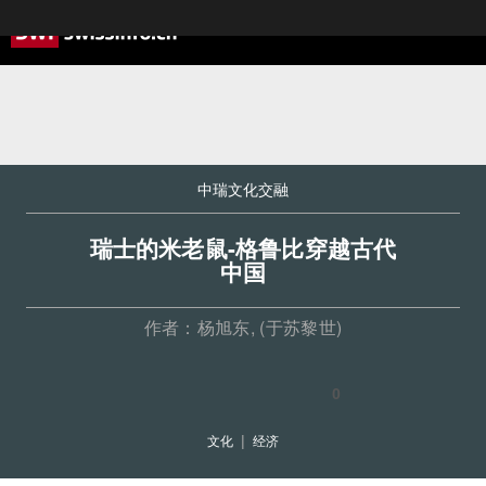
中瑞文化交融
瑞士的米老鼠-格鲁比穿越古代
中国
作者：
杨旭东
, (于苏黎世)
0
文化
经济